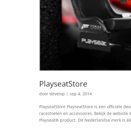
PlayseatStore
door
develop
|
sep 4, 2014
PlayseatStore PlayseatStore is een officiële d
racestoelen en accessoires. Bekijk de website 
Playseat® product. Dit Nederlandse merk is éé