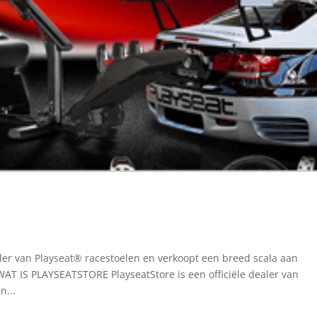
ealer van Playseat® racestoelen en verkoopt een breed scala aan
WAT IS PLAYSEATSTORE PlayseatStore is een officiële dealer van
n...