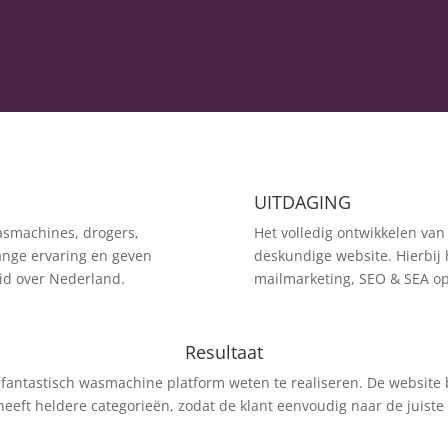
UITDAGING
asmachines, drogers,
Het volledig ontwikkelen van
ange ervaring en geven
deskundige website. Hierbij 
id over Nederland.
mailmarketing, SEO & SEA opt
Resultaat
 fantastisch wasmachine platform weten te realiseren. De website 
heeft heldere categorieën, zodat de klant eenvoudig naar de juiste